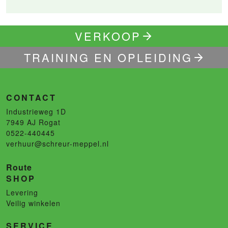
VERKOOP
TRAINING EN OPLEIDING
CONTACT
Industrieweg 1D
7949 AJ
Rogat
0522-440445
verhuur@schreur-meppel.nl
Route
SHOP
Levering
Veilig winkelen
SERVICE