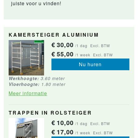
juiste voor u vinden!
KAMERSTEIGER ALUMINIUM
€
30,00
/1 dag
Excl. BTW
€
55,00
/1 week
Excl. BTW
Nu huren
Werkhoogte:
3.60 meter
Vloerhoogte:
1.80 meter
Meer informatie
TRAPPEN IN ROLSTEIGER
€
10,00
/1 dag
Excl. BTW
€
17,00
/1 week
Excl. BTW