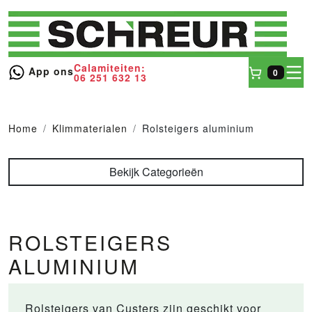
Calamiteiten:
toggl
App ons
0
06 251 632 13
Winkel
Home
Klimmaterialen
Rolsteigers aluminium
Bekijk Categorieën
ROLSTEIGERS
ALUMINIUM
Rolsteigers van Custers zijn geschikt voor