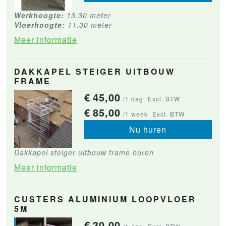
Werkhoogte:
13.30 meter
Vloerhoogte:
11.30 meter
Meer informatie
DAKKAPEL STEIGER UITBOUW
FRAME
€
45,00
/1 dag
Excl. BTW
€
85,00
/1 week
Excl. BTW
Nu huren
Dakkapel steiger uitbouw frame huren
Meer informatie
CUSTERS ALUMINIUM LOOPVLOER
5M
€
30,00