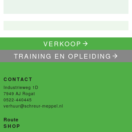
VERKOOP
TRAINING EN OPLEIDING
CONTACT
Industrieweg 1D
7949 AJ
Rogat
0522-440445
verhuur@schreur-meppel.nl
Route
SHOP