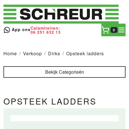
Calamiteiten:
toggl
App ons
0
06 251 632 13
Home
Verkoop
Dirks
Opsteek ladders
Bekijk Categorieën
OPSTEEK LADDERS