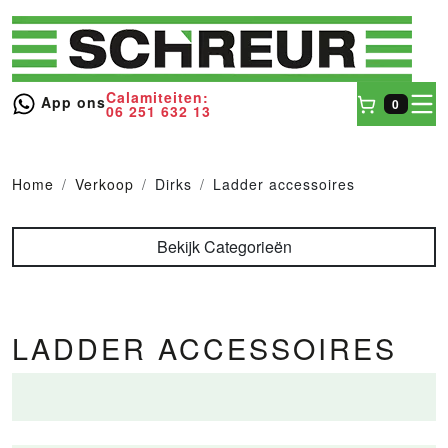
Calamiteiten:
toggl
App ons
0
06 251 632 13
Winkel
Home
Verkoop
Dirks
Ladder accessoires
Bekijk Categorieën
LADDER ACCESSOIRES