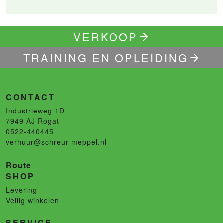
VERKOOP
TRAINING EN OPLEIDING
CONTACT
Industrieweg 1D
7949 AJ
Rogat
0522-440445
verhuur@schreur-meppel.nl
Route
SHOP
Levering
Veilig winkelen
SERVICE