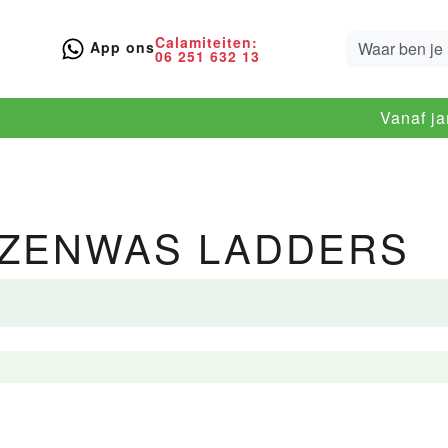
Calamiteiten:
App ons
06 251 632 13
Vanaf j
ZENWAS LADDERS