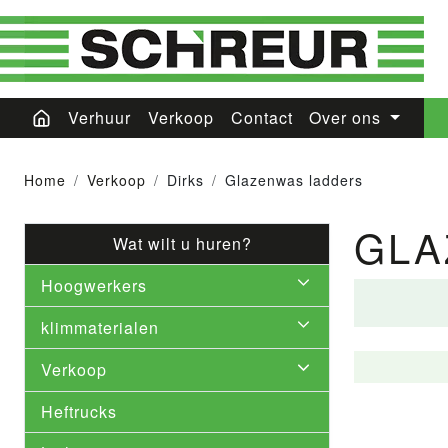
Verhuur
Verkoop
Contact
Over ons
Home
Verkoop
Dirks
Glazenwas ladders
GLA
Wat wilt u huren?
Hoogwerkers
klimmaterialen
Verkoop
Heftrucks