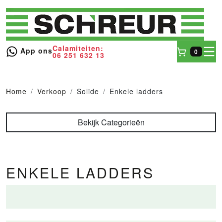
Calamiteiten:
toggl
App ons
0
06 251 632 13
Winkel
Home
Verkoop
Solide
Enkele ladders
Bekijk Categorieën
ENKELE LADDERS