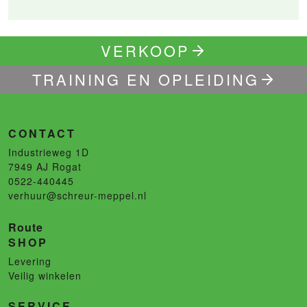
VERKOOP
TRAINING EN OPLEIDING
CONTACT
Industrieweg 1D
7949 AJ
Rogat
0522-440445
verhuur@schreur-meppel.nl
Route
SHOP
Levering
Veilig winkelen
SERVICE