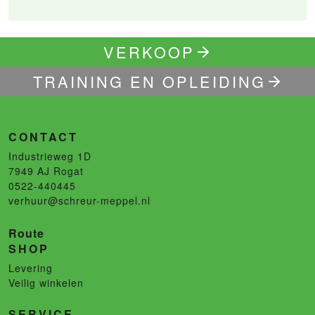
VERKOOP
TRAINING EN OPLEIDING
CONTACT
Industrieweg 1D
7949 AJ
Rogat
0522-440445
verhuur@schreur-meppel.nl
Route
SHOP
Levering
Veilig winkelen
SERVICE