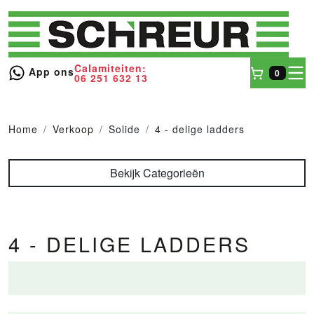
Calamiteiten:
toggl
App ons
0
06 251 632 13
Winkel
Home
Verkoop
Solide
4 - delige ladders
Bekijk Categorieën
4 - DELIGE LADDERS