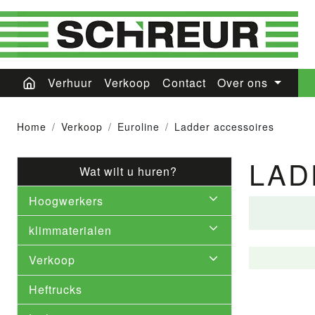
Verhuur
Verkoop
Contact
Over ons
Home
Verkoop
Euroline
Ladder accessoires
LAD
Wat wilt u huren?
Hoogwerkers
klimmaterialen
Verkoop
Heftrucks