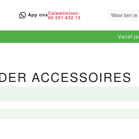
Calamiteiten:
App ons
06 251 632 13
Vanaf j
DER ACCESSOIRES