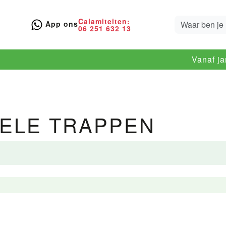
Calamiteiten:
App ons
06 251 632 13
Vanaf j
ELE TRAPPEN