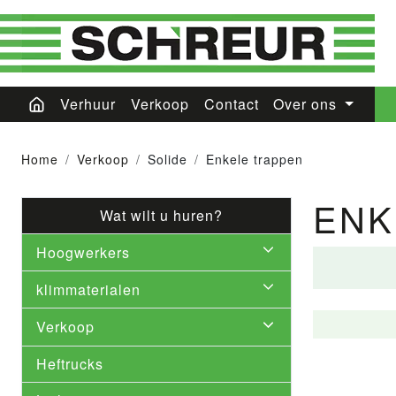
Verhuur
Verkoop
Contact
Over ons
Home
Verkoop
Solide
Enkele trappen
ENK
Wat wilt u huren?
Hoogwerkers
klimmaterialen
Verkoop
Heftrucks