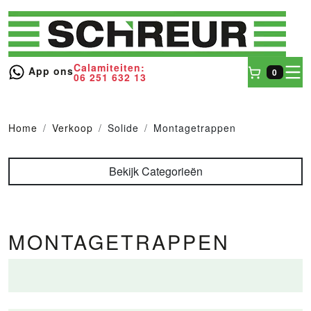
Calamiteiten:
toggl
App ons
0
06 251 632 13
Winkel
Home
Verkoop
Solide
Montagetrappen
Bekijk Categorieën
MONTAGETRAPPEN