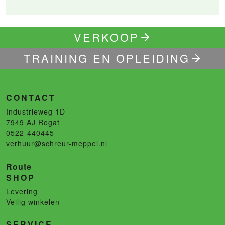
VERKOOP
TRAINING EN OPLEIDING
CONTACT
Industrieweg 1D
7949 AJ
Rogat
0522-440445
verhuur@schreur-meppel.nl
Route
SHOP
Levering
Veilig winkelen
SERVICE