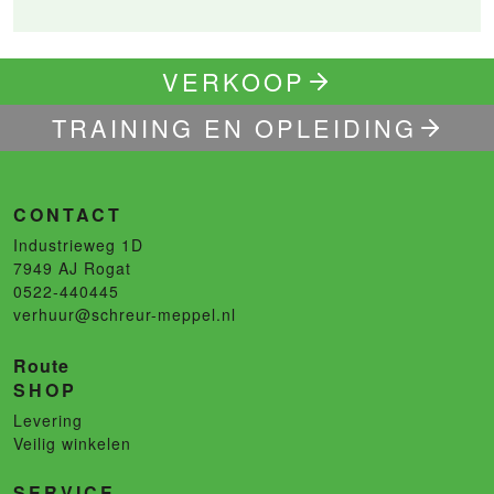
VERKOOP
TRAINING EN OPLEIDING
CONTACT
Industrieweg 1D
7949 AJ
Rogat
0522-440445
verhuur@schreur-meppel.nl
Route
SHOP
Levering
Veilig winkelen
SERVICE