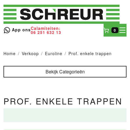
Calamiteiten:
toggl
App ons
0
06 251 632 13
Winkel
Home
Verkoop
Euroline
Prof. enkele trappen
Bekijk Categorieën
PROF. ENKELE TRAPPEN