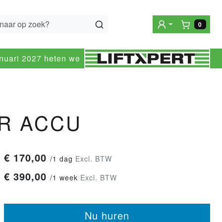
0
Winke
anuari 2027 heten we
R ACCU
€
170,00
/
1 dag
Excl. BTW
€
390,00
/
1 week
Excl. BTW
Nu huren