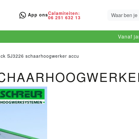
Calamiteiten:
App ons
06 251 632 13
Vanaf j
ack SJ3226 schaarhoogwerker accu
 SCHAARHOOGWERKE