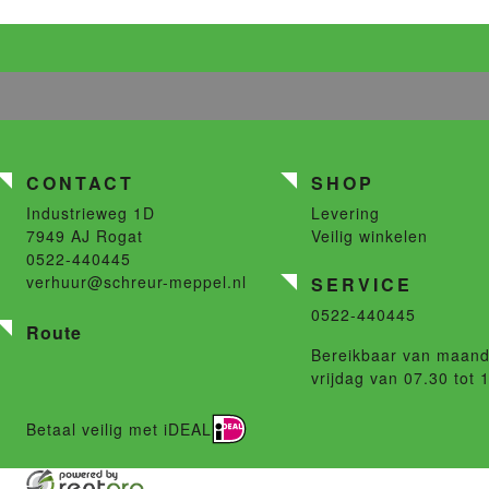
CONTACT
SHOP
Industrieweg 1D
Levering
7949 AJ
Rogat
Veilig winkelen
0522-440445
verhuur@schreur-meppel.nl
SERVICE
0522-440445
Route
Bereikbaar van maand
vrijdag van 07.30 tot 
Betaal veilig met iDEAL