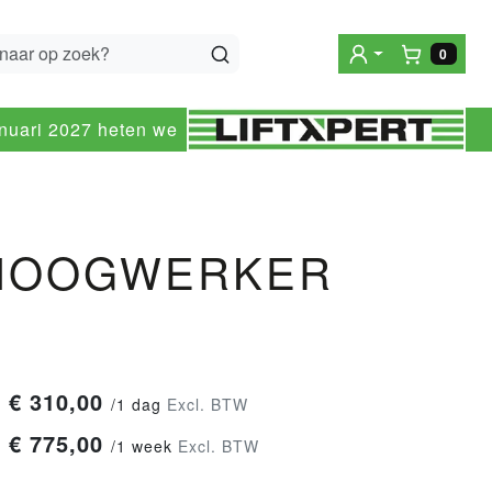
0
Winke
anuari 2027 heten we
RHOOGWERKER
€
310,00
/
1 dag
Excl. BTW
€
775,00
/
1 week
Excl. BTW