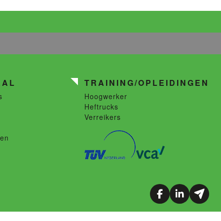
AAL
TRAINING/OPLEIDINGEN
s
Hoogwerker
Heftrucks
Verreikers
len