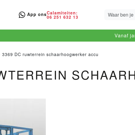
Calamiteiten:
App ons
06 251 632 13
Vanaf j
 3369 DC ruwterrein schaarhoogwerker accu
RUWTERREIN SCHAA