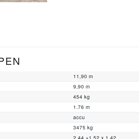
PEN
11,90 m
9,90 m
454 kg
1.76 m
accu
3475 kg
2.44 +1,52 x 1.42