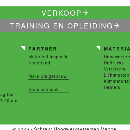
VERKOOP
TRAINING EN OPLEIDING
PARTNER
MATERI
Materieel Inspectie
Hoogwerker
Nederland
Heftrucks
Verreikers
Lichtmasten
Mare Steigerbouw
Klimmateria
Heaters
Krommenhoek
ag t/m
17.00 uur.
© 2026 - Schreur Hoogwerksystemen Meppel