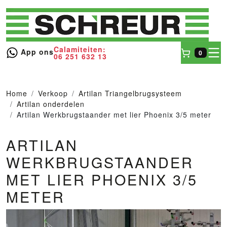
Calamiteiten:
toggl
App ons
0
06 251 632 13
Winkel
Home
Verkoop
Artilan Triangelbrugsysteem
Artilan onderdelen
Artilan Werkbrugstaander met lier Phoenix 3/5 meter
ARTILAN
WERKBRUGSTAANDER
MET LIER PHOENIX 3/5
METER