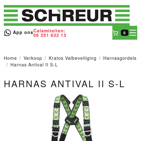
Calamiteiten:
toggl
App ons
0
06 251 632 13
Winkel
Home
Verkoop
Kratos Valbeveiliging
Harnasgordels
Harnas Antival II S-L
HARNAS ANTIVAL II S-L