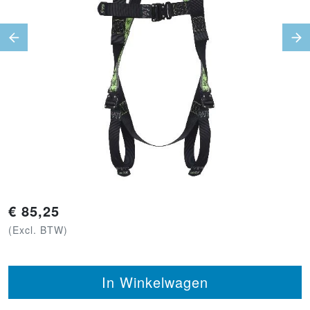
Previous
Ne
€
85,25
(Excl. BTW)
In Winkelwagen