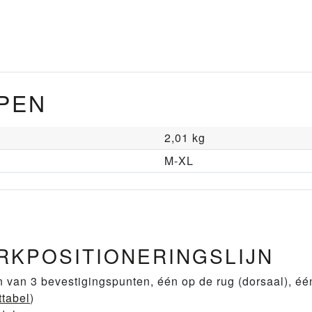
PEN
2,01 kg
M-XL
RKPOSITIONERINGSLIJN
n van 3 bevestigingspunten, één op de rug (dorsaal), één
tabel
)