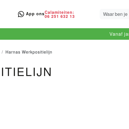
Calamiteiten:
App ons
06 251 632 13
Vanaf j
Harnas Werkpositielijn
TIELIJN