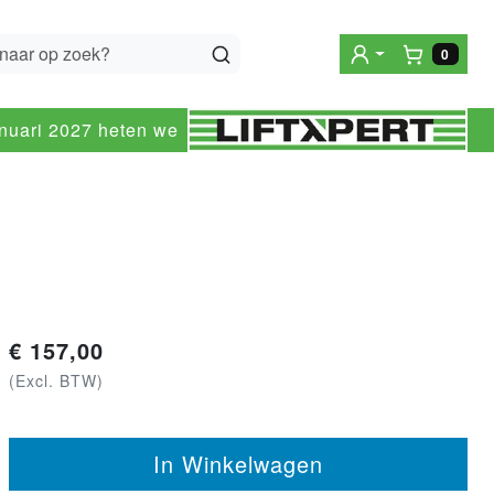
0
Winke
anuari 2027 heten we
€
157,00
(Excl. BTW)
In Winkelwagen