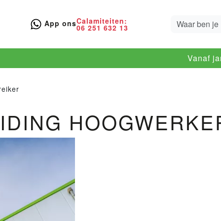
Calamiteiten:
App ons
06 251 632 13
Vanaf j
reiker
EIDING HOOGWERKE