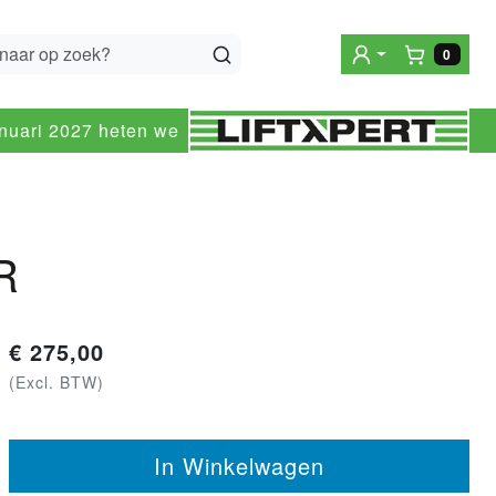
0
Winke
anuari 2027 heten we
R
€
275,00
(Excl. BTW)
In Winkelwagen