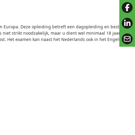
fac
lin
n Europa. Deze opleiding betreft een dagopleiding en bestaat
niet strikt noodzakelijk, maar u dient wel minimaal 18 jaar te
ost. Het examen kan naast het Nederlands ook in het Engels