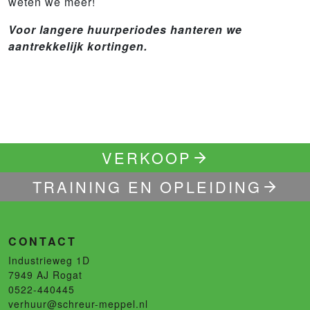
weten we meer!
Voor langere huurperiodes hanteren we
aantrekkelijk kortingen.
VERKOOP
TRAINING EN OPLEIDING
CONTACT
Industrieweg 1D
7949 AJ
Rogat
0522-440445
verhuur@schreur-meppel.nl