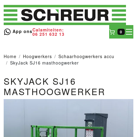
Calamiteiten:
toggl
App ons
0
06 251 632 13
Winkel
Home
Hoogwerkers
Schaarhoogwerkers accu
SkyJack SJ16 masthoogwerker
SKYJACK SJ16
MASTHOOGWERKER