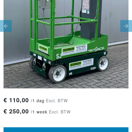
Previous
Ne
€
110,00
/
1 dag
Excl. BTW
€
250,00
/
1 week
Excl. BTW