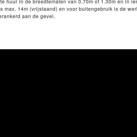
s te huur in de breedtematen van 0.70m of 1.30m en in l
s max. 14m (vrijstaand) en voor buitengebruik is de we
rankerd aan de gevel.