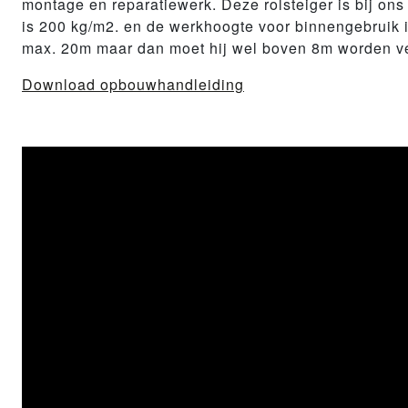
montage en reparatiewerk. Deze rolsteiger is bij on
is 200 kg/m2. en de werkhoogte voor binnengebruik i
max. 20m maar dan moet hij wel boven 8m worden ve
Download opbouwhandleiding