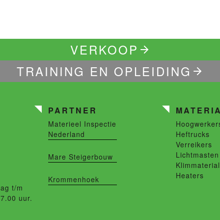
VERKOOP
TRAINING EN OPLEIDING
PARTNER
MATERI
Materieel Inspectie
Hoogwerker
Nederland
Heftrucks
Verreikers
Lichtmasten
Mare Steigerbouw
Klimmateria
Heaters
Krommenhoek
ag t/m
17.00 uur.