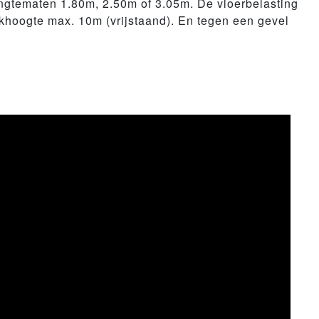
engtematen 1.80m, 2.50m of 3.05m. De vloerbelasting
rkhoogte max. 10m (vrijstaand). En tegen een gevel