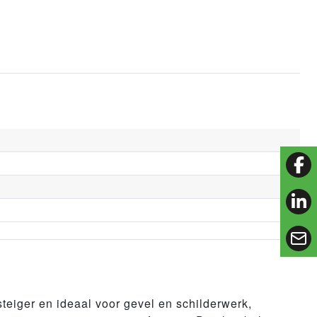
fac
lin
eiger en ideaal voor gevel en schilderwerk,