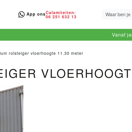
Calamiteiten:
App ons
06 251 632 13
Vanaf j
ium rolsteiger vloerhoogte 11.30 meter
EIGER VLOERHOOGTE