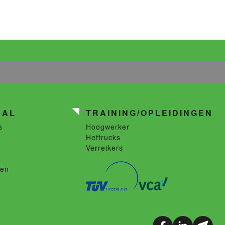
AAL
TRAINING/OPLEIDINGEN
s
Hoogwerker
Heftrucks
Verreikers
len