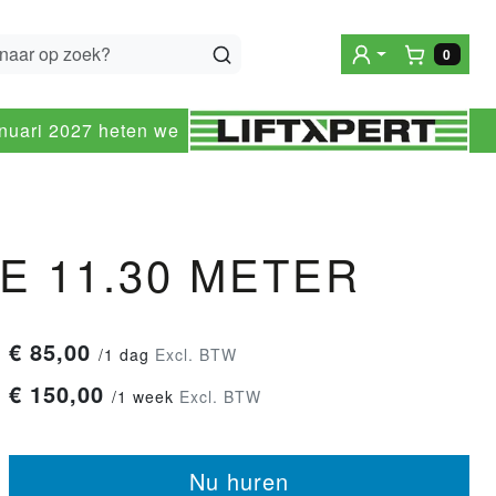
0
Winke
anuari 2027 heten we
 11.30 METER
€
85,00
/
1 dag
Excl. BTW
€
150,00
/
1 week
Excl. BTW
Nu huren