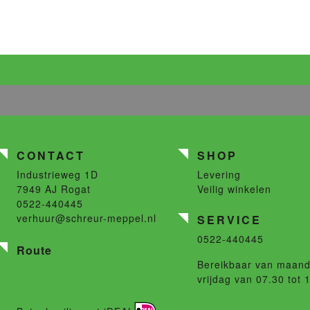
CONTACT
SHOP
Industrieweg 1D
Levering
7949 AJ
Rogat
Veilig winkelen
0522-440445
verhuur@schreur-meppel.nl
SERVICE
0522-440445
Route
Bereikbaar van maand
vrijdag van 07.30 tot 