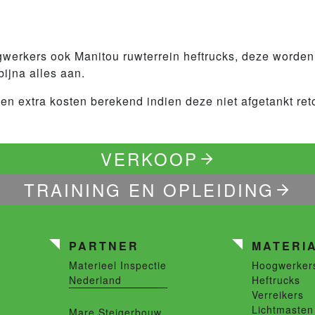
erkers ook Manitou ruwterrein heftrucks, deze worden
ijna alles aan.
en extra kosten berekend indien deze niet afgetankt ret
VERKOOP
TRAINING EN OPLEIDING
PARTNER
MATERI
Materieel Inspectie
Hoogwerker
Nederland
Heftrucks
Verreikers
Lichtmasten
Mare Steigerbouw