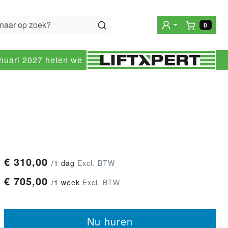
0
Winke
anuari 2027 heten we
€
310,00
/
1 dag
Excl. BTW
€
705,00
/
1 week
Excl. BTW
Nu huren