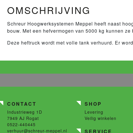
OMSCHRIJVING
Schreur Hoogwerksystemen Meppel heeft naast hoogw
bouw. Met een hefvermogen van 5000 kg kunnen ze b
Deze heftruck wordt met volle tank verhuurd. Er word
CONTACT
SHOP
Industrieweg 1D
Levering
7949 AJ
Rogat
Veilig winkelen
0522-440445
verhuur@schreur-meppel.nl
SERVICE