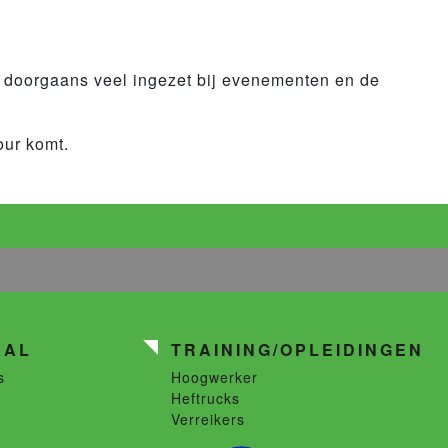
 doorgaans veel ingezet bij evenementen en de
our komt.
AAL
TRAINING/OPLEIDINGEN
s
Hoogwerker
Heftrucks
Verreikers