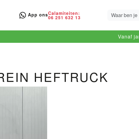
Calamiteiten:
App ons
06 251 632 13
Vanaf j
REIN HEFTRUCK