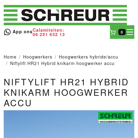
Calamiteiten:
toggl
App ons
0
06 251 632 13
Winkel
Home
Hoogwerkers
Hoogwerkers hybride/accu
Niftylift HR21 Hybrid knikarm hoogwerker accu
NIFTYLIFT HR21 HYBRID
KNIKARM HOOGWERKER
ACCU