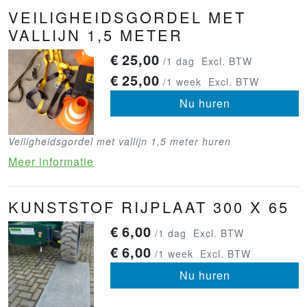
VEILIGHEIDSGORDEL MET
VALLIJN 1,5 METER
€
25,00
/1 dag
Excl. BTW
€
25,00
/1 week
Excl. BTW
Nu huren
Veiligheidsgordel met vallijn 1,5 meter huren
Meer informatie
KUNSTSTOF RIJPLAAT 300 X 65
€
6,00
/1 dag
Excl. BTW
€
6,00
/1 week
Excl. BTW
Nu huren