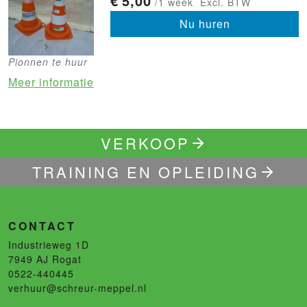
€
5,00
/1 week
Excl. BTW
Nu huren
Pionnen te huur
Meer informatie
VERKOOP
TRAINING EN OPLEIDING
CONTACT
Industrieweg 1D
7949 AJ
Rogat
0522-440445
verhuur@schreur-meppel.nl