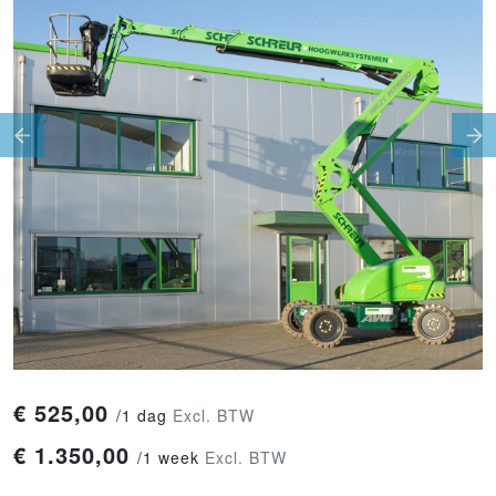
Previous
Ne
€
525,00
/
1 dag
Excl. BTW
€
1.350,00
/
1 week
Excl. BTW