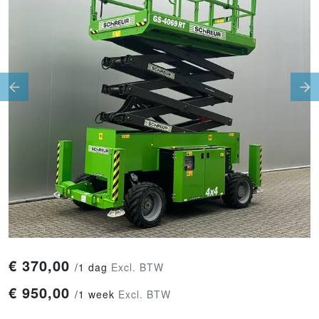
Previous
Ne
€
370,00
/
1 dag
Excl. BTW
€
950,00
/
1 week
Excl. BTW