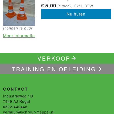
€
5,00
/1 week
Excl. BTW
Nu huren
Pionnen te huur
Meer informatie
VERKOOP
TRAINING EN OPLEIDING
CONTACT
Industrieweg 1D
7949 AJ
Rogat
0522-440445
verhuur@schreur-meppel.nl