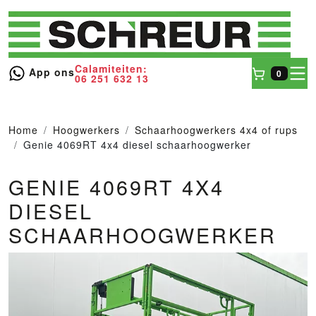
Calamiteiten:
toggl
App ons
0
06 251 632 13
Winkel
Home
Hoogwerkers
Schaarhoogwerkers 4x4 of rups
Genie 4069RT 4x4 diesel schaarhoogwerker
GENIE 4069RT 4X4
DIESEL
SCHAARHOOGWERKER