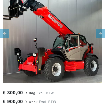
Previous
Ne
€
300,00
/
1 dag
Excl. BTW
€
900,00
/
1 week
Excl. BTW