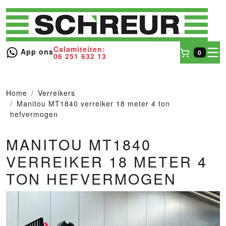
Calamiteiten:
toggl
App ons
0
06 251 632 13
Winkel
Home
Verreikers
Manitou MT1840 verreiker 18 meter 4 ton
hefvermogen
MANITOU MT1840
VERREIKER 18 METER 4
TON HEFVERMOGEN