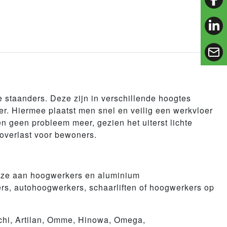
fac
lin
e staanders. Deze zijn in verschillende hoogtes
ier. Hiermee plaatst men snel en veilig een werkvloer
en geen probleem meer, gezien het uiterst lichte
 overlast voor bewoners.
euze aan hoogwerkers en aluminium
ers, autohoogwerkers, schaarliften of hoogwerkers op
tachi, Artilan, Omme, Hinowa, Omega,