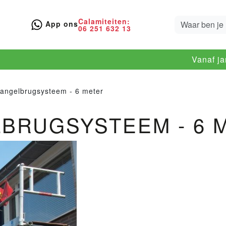
Calamiteiten:
App ons
06 251 632 13
Vanaf j
riangelbrugsysteem - 6 meter
LBRUGSYSTEEM - 6 