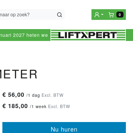
0
Winke
anuari 2027 heten we
METER
€
56,00
/
1 dag
Excl. BTW
€
185,00
/
1 week
Excl. BTW
Nu huren