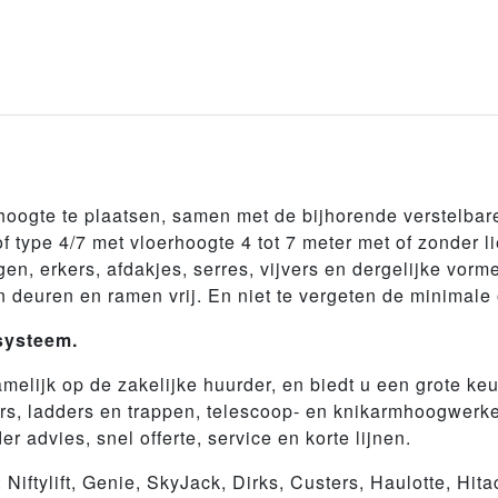
 hoogte te plaatsen, samen met de bijhorende verstelbar
of type 4/7 met vloerhoogte 4 tot 7 meter met of zonder l
n, erkers, afdakjes, serres, vijvers en dergelijke vorm
 deuren en ramen vrij. En niet te vergeten de minimale
systeem.
elijk op de zakelijke huurder, en biedt u een grote k
gers, ladders en trappen, telescoop- en knikarmhoogwerk
r advies, snel offerte, service en korte lijnen.
Niftylift, Genie, SkyJack, Dirks, Custers, Haulotte, Hi