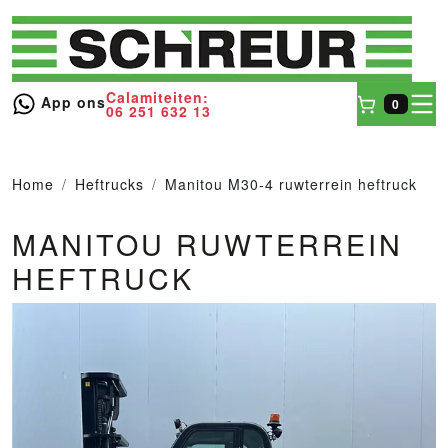
Calamiteiten:
toggl
App ons
0
06 251 632 13
Winkel
Home
Heftrucks
Manitou M30-4 ruwterrein heftruck
MANITOU RUWTERREIN
HEFTRUCK