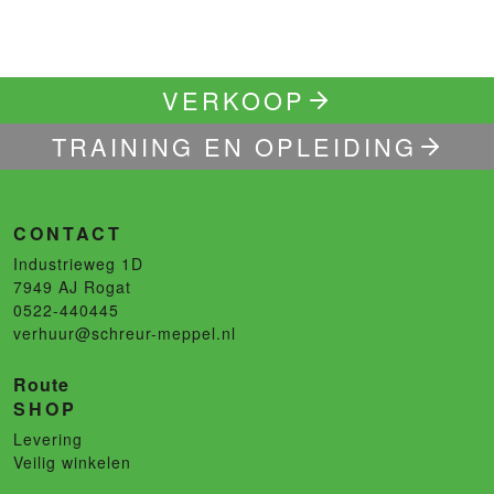
VERKOOP
TRAINING EN OPLEIDING
CONTACT
Industrieweg 1D
7949 AJ
Rogat
0522-440445
verhuur@schreur-meppel.nl
Route
SHOP
Levering
Veilig winkelen