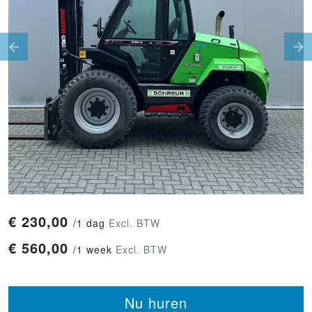
Previous
Ne
€
230,00
/
1 dag
Excl. BTW
€
560,00
/
1 week
Excl. BTW
Nu huren