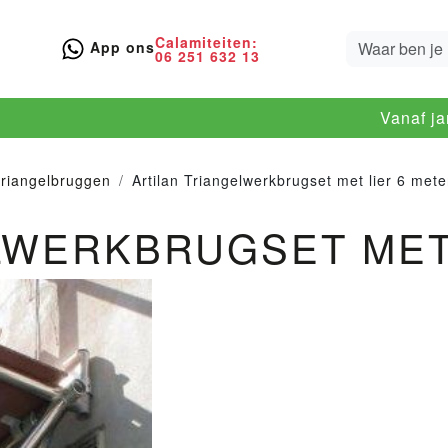
Calamiteiten:
App ons
06 251 632 13
Vanaf j
 triangelbruggen
Artilan Triangelwerkbrugset met lier 6 mete
LWERKBRUGSET MET