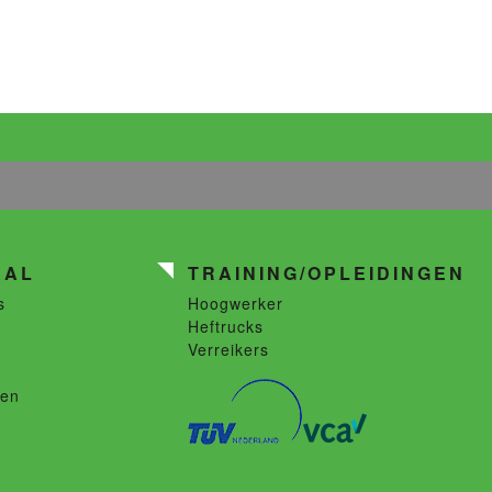
AAL
TRAINING/OPLEIDINGEN
s
Hoogwerker
Heftrucks
Verreikers
len