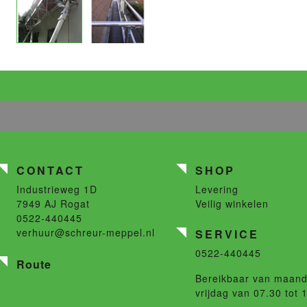
CONTACT
SHOP
Industrieweg 1D
Levering
7949 AJ
Rogat
Veilig winkelen
0522-440445
verhuur@schreur-meppel.nl
SERVICE
0522-440445
Route
Bereikbaar van maand
vrijdag van 07.30 tot 