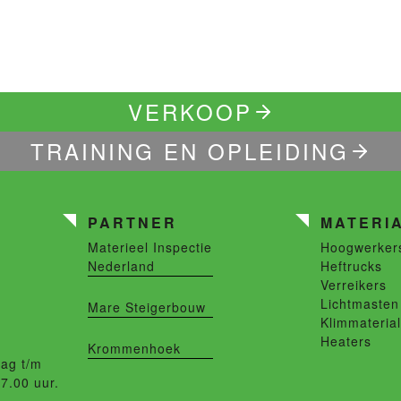
VERKOOP
TRAINING EN OPLEIDING
PARTNER
MATERI
Materieel Inspectie
Hoogwerker
Nederland
Heftrucks
Verreikers
Lichtmasten
Mare Steigerbouw
Klimmateria
Heaters
Krommenhoek
ag t/m
17.00 uur.