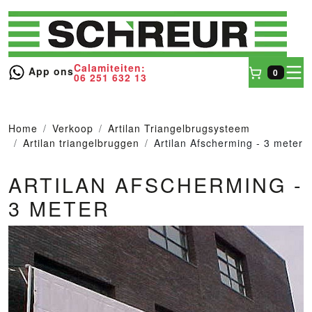
Calamiteiten:
toggl
App ons
0
06 251 632 13
Winkel
Home
Verkoop
Artilan Triangelbrugsysteem
Artilan triangelbruggen
Artilan Afscherming - 3 meter
ARTILAN AFSCHERMING -
3 METER